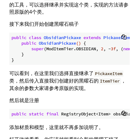
的工具，可以选择继承并实现这个类，实现的方法请参
照原版的4个类。
接下来我们开始创建黑曜石稿子
public
class
ObsidianPickaxe
extends
PickaxeItem
{

public
ObsidianPickaxe
()
{

super
(ModItemTier.OBSIDIAN, 
2
, -
3f
, (
new
 It
    }

可以看到，在这里我们选择直接继承了
PickaxeItem
类，然后传入直接我们创建好的黑曜石的
，
ItemTier
其余的参数大家请参考原版的实现。
然后就是注册
public
static
final
 RegistryObject<Item> obsidianPi
添加材质和模型，这里就不再多加说明了。