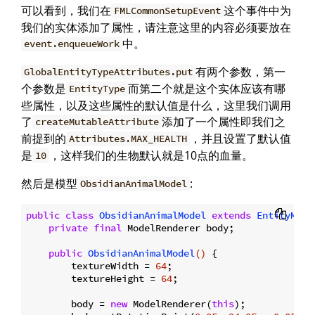
可以看到，我们在
这个事件中为
FMLCommonSetupEvent
我们的实体添加了属性，请注意这里的内容必须要放在
中。
event.enqueueWork
有两个参数，第一
GlobalEntityTypeAttributes.put
个参数是
而第二个就是这个实体应该有哪
EntityType
些属性，以及这些属性的默认值是什么，这里我们调用
了
添加了一个属性即我们之
createMutableAttribute
前提到的
，并且设置了默认值
Attributes.MAX_HEALTH
是
，这样我们的生物默认就是10点的血量。
10
然后是模型
:
ObsidianAnimalModel
public
class
ObsidianAnimalModel
extends
EntityMode
private
final
 ModelRenderer body;

public
ObsidianAnimalModel
()
{

        textureWidth = 
64
;

        textureHeight = 
64
;

        body = 
new
 ModelRenderer(
this
);
