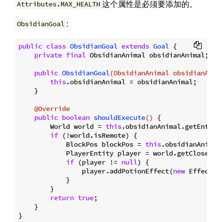
这个属性是必须要添加的。
Attributes.MAX_HEALTH
:
ObsidianGoal
public
class
ObsidianGoal
extends
Goal
{

private
final
 ObsidianAnimal obsidianAnimal;

public
ObsidianGoal
(ObsidianAnimal obsidianAnim
this
.obsidianAnimal = obsidianAnimal;

    }

@Override
public
boolean
shouldExecute
()
{

        World world = 
this
.obsidianAnimal.getEntityW
if
 (!world.isRemote) {

            BlockPos blockPos = 
this
.obsidianAnimal
            PlayerEntity player = world.getClosestP
if
 (player != 
null
) {

                player.addPotionEffect(
new
 EffectIn
            }

        }

return
true
;

    }
