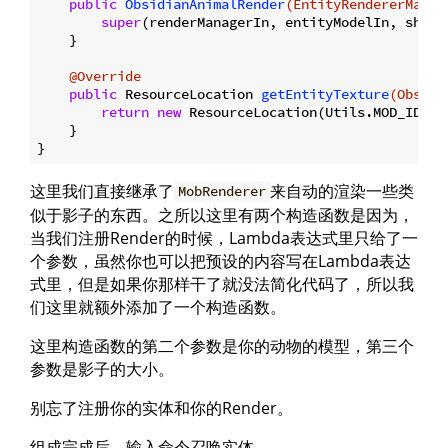
public
ObsidianAnimalRender
(EntityRendererManag
super
(renderManagerIn, entityModelIn, shadow
    }

@Override
public
 ResourceLocation 
getEntityTexture
(Obsidi
return
new
 ResourceLocation(Utils.MOD_ID, 
"
    }

这里我们直接继承了
来自动的渲染一些类
MobRenderer
似于影子的东西。之所以这里有两个构造函数是因为，
当我们注册Render的时候，Lambda表达式里只给了一
个参数，虽然你也可以把预设的内容写在Lambda表达
式里，但是如果你那样干了就没法简化代码了，所以我
们这里就额外添加了一个构造函数。
这里构造函数的第二个参数是你的动物的模型，第三个
参数是影子的大小。
别忘了注册你的实体和你的Render。
组成完成后，输入命令召唤实体。