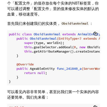
个「配置文件」的值存放在每个实体的NBT标签里，你
可以通过调整「配置文件」里的值来修改实体的默认的
血量，移动速度等。
首先我们来创建我们的实体类，
：
ObsidianAnimal
public
class
ObsidianAnimal
extends
AnimalEntity
{

public
ObsidianAnimal
(EntityType<? extends Anim
super
(type, worldIn);

this
.goalSelector.addGoal(
0
, 
new
 ObsidianGo
this
.getAttributeManager().createInstanceIf
    }

@Override
public
 AgeableEntity 
func_241840_a
(ServerWorld 
return
null
;

    }

可以看见内容非常简单，甚至比我们第一个实体的内容
还要简单。我们先来看：