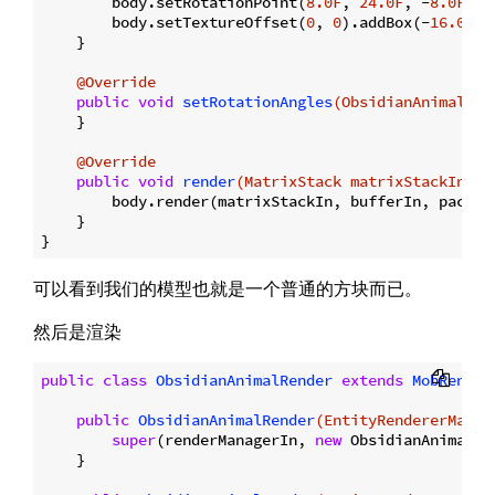
        body.setRotationPoint(
8.0F
, 
24.0F
, -
8.0F
);

        body.setTextureOffset(
0
, 
0
).addBox(-
16.0F
, 
    }

@Override
public
void
setRotationAngles
(ObsidianAnimal en
    }

@Override
public
void
render
(MatrixStack matrixStackIn, I
        body.render(matrixStackIn, bufferIn, packedL
    }

可以看到我们的模型也就是一个普通的方块而已。
然后是渲染
public
class
ObsidianAnimalRender
extends
MobRender
public
ObsidianAnimalRender
(EntityRendererManag
super
(renderManagerIn, 
new
 ObsidianAnimalMo
    }
