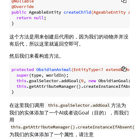
@Nullable
@Override
public
 AgeableEntity 
createChild
(AgeableEntity agea
return
null
;

这个方法是用来创建后代用的，因为我们的动物并并没
有后代，所以这里就返回空即可。
然后我们来看构造方法。
protected
ObsidianAnimal
(EntityType<? extends Anima
super
(type, worldIn);

this
.goalSelector.addGoal(
0
, 
new
 ObsidianGoal(
thi
this
.getAttributeManager().createInstanceIfAbsent(
在这里我们调用
方法为
this.goalSelector.addGoal
我们的实体添加了一个AI或者说Goal（目的），而我们
用
this.getAttributeManager().createInstanceIfAbsent(A
为我们的实体添加了一个属性，请注意